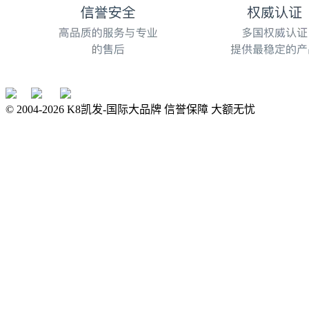
© 2004-
2026
K8凯发-国际大品牌 信誉保障 大额无忧