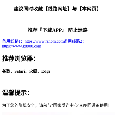
建议同时收藏【线路网址】与【本网页】
推荐『下载APP』 防止迷路
备用线路
1
：
https://www.rznbm.com
备用线路
2
：
https://www.k8900.com
推荐浏览器：
谷歌、Safari、火狐、Edge
温馨提示：
为了您的隐私安全，请勿与"国家反诈中心"APP同设备使用！