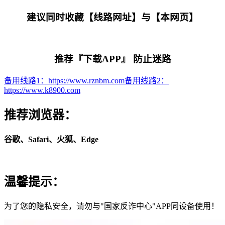
建议同时收藏【线路网址】与【本网页】
推荐『下载APP』 防止迷路
备用线路
1
：
https://www.rznbm.com
备用线路
2
：
https://www.k8900.com
推荐浏览器：
谷歌、Safari、火狐、Edge
温馨提示：
为了您的隐私安全，请勿与"国家反诈中心"APP同设备使用！