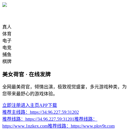
真人
体育
电子
电竞
捕鱼
棋牌
美女荷官 · 在线发牌
全网最美荷官，倾情出演，极致视觉盛宴，多元游戏种类，为
您带来最舒心的游戏体验。
立即注册
进入主页
APP下载
推荐主线路：
https://34.96.227.59:31202
推荐线路：
https://34.96.227.59:31201
推荐线路：
https://www.1nzkex.com
推荐线路：
https://www.plov9r.com