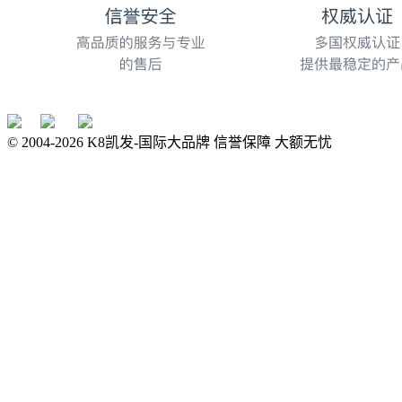
© 2004-
2026
K8凯发-国际大品牌 信誉保障 大额无忧