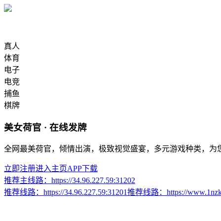
真人
体育
电子
电竞
捕鱼
棋牌
美女荷官 · 在线发牌
全网最美荷官，倾情出演，极致视觉盛宴，多元游戏种类，为
立即注册
进入主页
APP下载
推荐主线路：
https://34.96.227.59:31202
推荐线路：
https://34.96.227.59:31201
推荐线路：
https://www.1nz