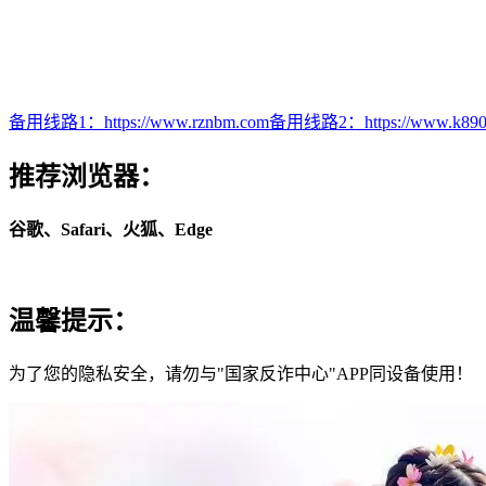
备用线路
1
：
https://www.rznbm.com
备用线路
2
：
https://www.k89
推荐浏览器：
谷歌、Safari、火狐、Edge
温馨提示：
为了您的隐私安全，请勿与"国家反诈中心"APP同设备使用！