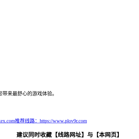
您带来最舒心的游戏体验。
kex.com
推荐线路：
https://www.plov9r.com
建议同时收藏【线路网址】与【本网页】