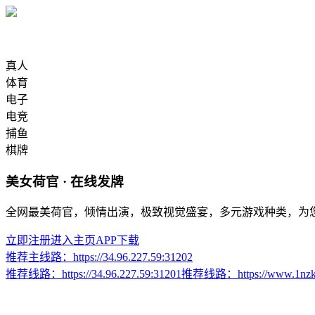
真人
体育
电子
电竞
捕鱼
棋牌
美女荷官 · 在线发牌
全网最美荷官，倾情出演，极致视觉盛宴，多元游戏种类，为
立即注册
进入主页
APP下载
推荐主线路：
https://34.96.227.59:31202
推荐线路：
https://34.96.227.59:31201
推荐线路：
https://www.1nz