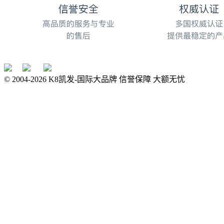
© 2004-
2026
K8凯发-国际大品牌 信誉保障 大额无忧