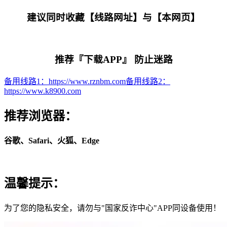
建议同时收藏【线路网址】与【本网页】
推荐『下载APP』 防止迷路
备用线路
1
：
https://www.rznbm.com
备用线路
2
：
https://www.k8900.com
推荐浏览器：
谷歌、Safari、火狐、Edge
温馨提示：
为了您的隐私安全，请勿与"国家反诈中心"APP同设备使用！