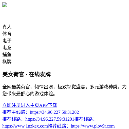
真人
体育
电子
电竞
捕鱼
棋牌
美女荷官 · 在线发牌
全网最美荷官，倾情出演，极致视觉盛宴，多元游戏种类，为
您带来最舒心的游戏体验。
立即注册
进入主页
APP下载
推荐主线路：
https://34.96.227.59:31202
推荐线路：
https://34.96.227.59:31201
推荐线路：
https://www.1nzkex.com
推荐线路：
https://www.plov9r.com