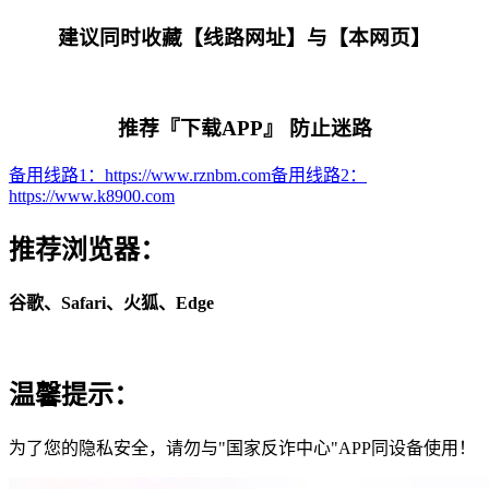
建议同时收藏【线路网址】与【本网页】
推荐『下载APP』 防止迷路
备用线路
1
：
https://www.rznbm.com
备用线路
2
：
https://www.k8900.com
推荐浏览器：
谷歌、Safari、火狐、Edge
温馨提示：
为了您的隐私安全，请勿与"国家反诈中心"APP同设备使用！