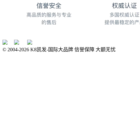
© 2004-
2026
K8凯发-国际大品牌 信誉保障 大额无忧