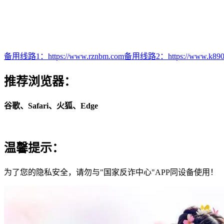
备用线路
1
：
https://www.rznbm.com
备用线路
2
：
https://www.k89
推荐浏览器：
谷歌、Safari、火狐、Edge
温馨提示：
为了您的隐私安全，请勿与"国家反诈中心"APP同设备使用！